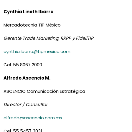
Cynthia Lineth Ibarra
Mercadotecnia TIP México
Gerente Trade Marketing, RRPP y FideliTIP
cynthia.ibarra@tipmexico.com
Cel. 55 8067 2000
Alfredo Ascencio M.
ASCENCIO Comunicación Estratégica
Director / Consultor
alfredo@ascencio.com.mx
Cel. 55 5457 3031