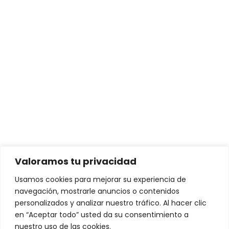
Autorización para clientes Colombia
Portal Ético
Intereses y comisiones
Soluciones para personas
Conductores de Vehículos Eléctricos
Arrendamiento de Vehículos Eléctricos
Valoramos tu privacidad
Soluciones para empresas
Usamos cookies para mejorar su experiencia de
navegación, mostrarle anuncios o contenidos
VEMO Charging Network – La red de recarga más
personalizados y analizar nuestro tráfico. Al hacer clic
robusta y confiable de México
en “Aceptar todo” usted da su consentimiento a
nuestro uso de las cookies.