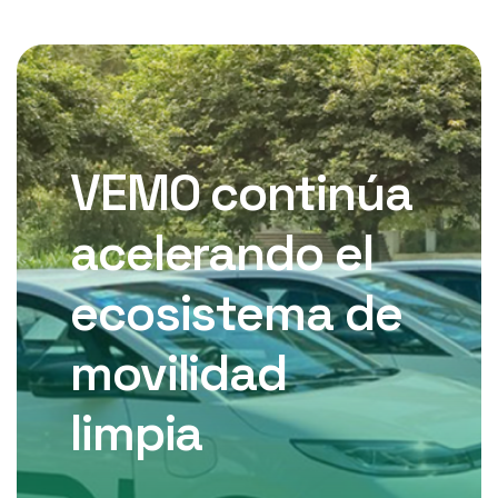
VEMO continúa
acelerando el
ecosistema de
movilidad
limpia