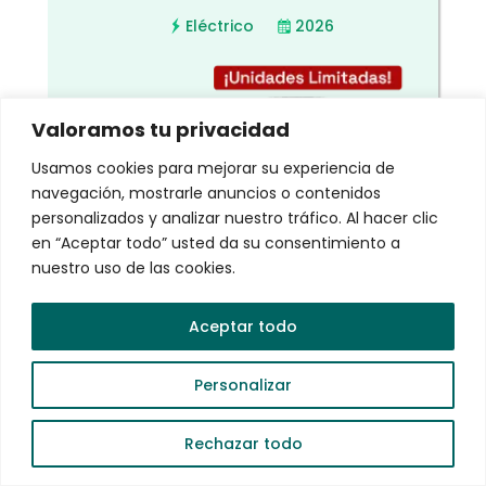
Eléctrico
2026
Valoramos tu privacidad
Usamos cookies para mejorar su experiencia de
navegación, mostrarle anuncios o contenidos
personalizados y analizar nuestro tráfico. Al hacer clic
en “Aceptar todo” usted da su consentimiento a
nuestro uso de las cookies.
Automático
NUEVO
Eléctrico
Aceptar todo
Personalizar
Plataformas en que participa:
DiDi / Uber
Rechazar todo
Solicítalo aquí
Los montos exhibidos son aproximados y pueden cambiar
sin previo aviso. Consulte con su asesor.