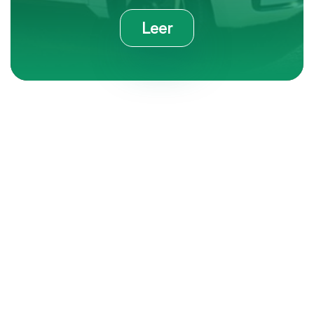
Leer
Contáctanos
e-mail
55 8605 5915