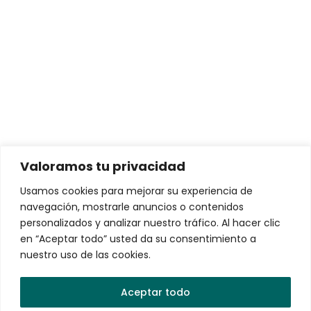
Intereses y comisiones
Soluciones para personas
Conductores de Vehículos Eléctricos
Arrendamiento de Vehículos Eléctricos
Valoramos tu privacidad
Soluciones para empresas
Usamos cookies para mejorar su experiencia de
navegación, mostrarle anuncios o contenidos
VEMO Charging Network – La red de recarga más
personalizados y analizar nuestro tráfico. Al hacer clic
robusta y confiable de México
en “Aceptar todo” usted da su consentimiento a
nuestro uso de las cookies.
VEMO EV Fleets
Gestión de Flotas de Vehículos Eléctricos
Aceptar todo