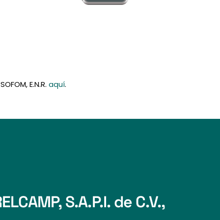
 SOFOM, E.N.R.
aquí
.
CAMP, S.A.P.I. de C.V.,