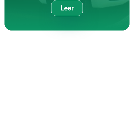
Leer
Contáctanos
e-mail
55 8605 5915