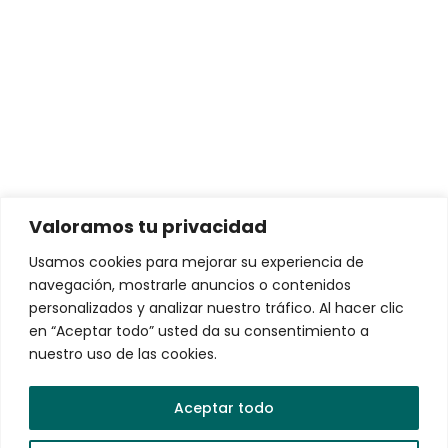
Intereses y comisiones
Soluciones para personas
Conductores de Vehículos Eléctricos
Arrendamiento de Vehículos Eléctricos
Valoramos tu privacidad
Soluciones para empresas
Usamos cookies para mejorar su experiencia de
navegación, mostrarle anuncios o contenidos
VEMO Charging Network – La red de recarga más
personalizados y analizar nuestro tráfico. Al hacer clic
robusta y confiable de México
en “Aceptar todo” usted da su consentimiento a
nuestro uso de las cookies.
VEMO EV Fleets
Gestión de Flotas de Vehículos Eléctricos
Aceptar todo