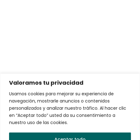
Portal Ético
Intereses y comisiones
Soluciones para personas
Conductores de Vehículos Eléctricos
Arrendamiento de Vehículos Eléctricos
Valoramos tu privacidad
Soluciones para empresas
Usamos cookies para mejorar su experiencia de
navegación, mostrarle anuncios o contenidos
VEMO Charging Network – La red de recarga más
personalizados y analizar nuestro tráfico. Al hacer clic
robusta y confiable de México
en “Aceptar todo” usted da su consentimiento a
nuestro uso de las cookies.
VEMO EV Fleets
Gestión de Flotas de Vehículos Eléctricos
Aceptar todo