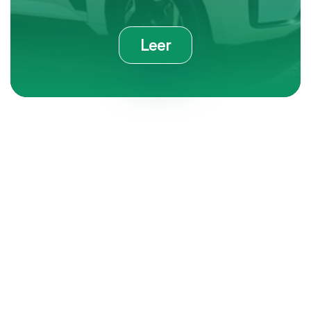
Leer
Contáctanos
e-mail
55 8605 5915