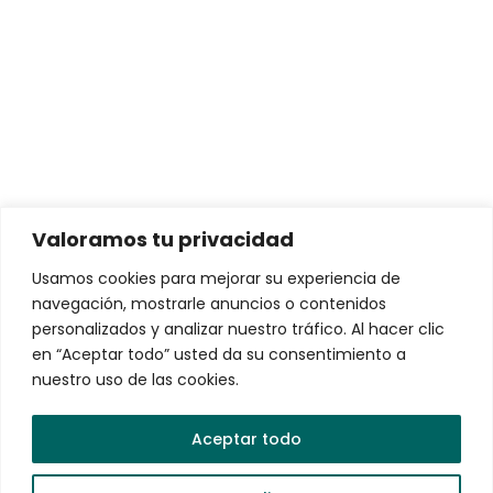
Intereses y comisiones
Soluciones para personas
Conductores de Vehículos Eléctricos
Arrendamiento de Vehículos Eléctricos
Valoramos tu privacidad
Soluciones para empresas
Usamos cookies para mejorar su experiencia de
navegación, mostrarle anuncios o contenidos
VEMO Charging Network – La red de recarga más
personalizados y analizar nuestro tráfico. Al hacer clic
robusta y confiable de México
en “Aceptar todo” usted da su consentimiento a
nuestro uso de las cookies.
VEMO EV Fleets
Gestión de Flotas de Vehículos Eléctricos
Aceptar todo