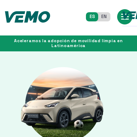
ES
EN
Aceleramos la adopción de movilidad limpia en
Latinoamérica