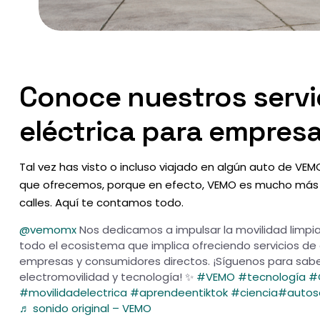
Conoce nuestros servi
eléctrica para empres
Tal vez has visto o incluso viajado en algún auto de VE
que ofrecemos, porque en efecto, VEMO es mucho más q
calles. Aquí te contamos todo.
@vemomx
Nos dedicamos a impulsar la movilidad limpia
todo el ecosistema que implica ofreciendo servicios de
empresas y consumidores directos. ¡Síguenos para sabe
electromovilidad y tecnología! ✨
#VEMO
#tecnología
#
#movilidadelectrica
#aprendeentiktok
#ciencia
#autose
♬ sonido original – VEMO