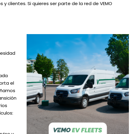
 y clientes. Si quieres ser parte de la red de VEMO
cesidad
ñada
orta el
señamos
ansición
rios
ículos:
rvice y