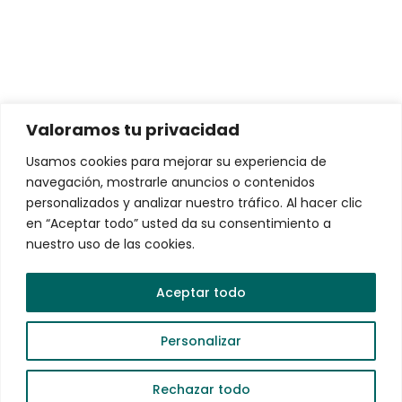
Soluciones para personas
Conductores de Vehículos Eléctricos
Arrendamiento de Vehículos Eléctricos
Valoramos tu privacidad
Soluciones para empresas
Usamos cookies para mejorar su experiencia de
navegación, mostrarle anuncios o contenidos
VEMO Charging Network – La red de recarga más
personalizados y analizar nuestro tráfico. Al hacer clic
robusta y confiable de México
en “Aceptar todo” usted da su consentimiento a
nuestro uso de las cookies.
VEMO EV Fleets
Gestión de Flotas de Vehículos Eléctricos
Aceptar todo
Personalizar
© 2025 VEMO
Rechazar todo
Ayuda?